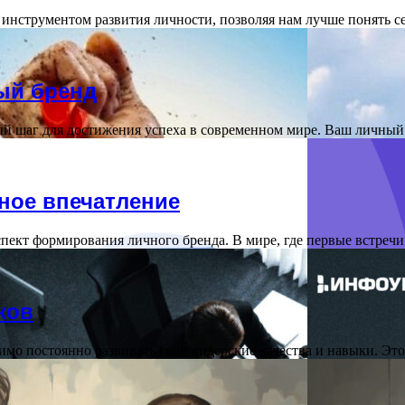
инструментом развития личности, позволяя нам лучше понять с
ный бренд
ый шаг для достижения успеха в современном мире. Ваш личн
ное впечатление
пект формирования личного бренда. В мире, где первые встреч
ков
димо постоянно развивать свои лидерские качества и навыки. Эт