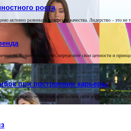
чностного роста
имо активно развивать лидерские качества. Лидерство – это не 
ренда
ичности. Будьте верны себе, определите свои ценности и принц
ибок при построении карьеры
 карьеры важно четко определить свои цели и стремления. Пост
из