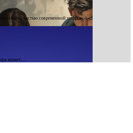
еотъемлемой частью современной цифровой
нтора может…