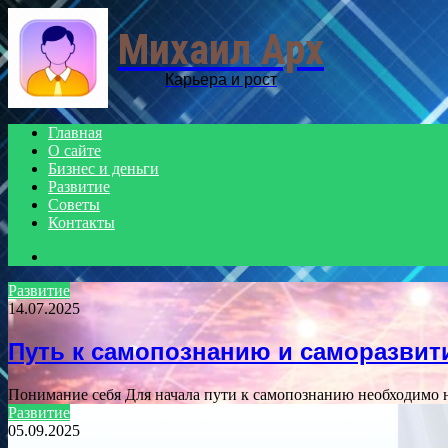
Михаил Арх
Карьера и рост
Главная
О сайте
Бизнес и деньги
Развитие
Советы
Контакты
Search
for
Развитие
14.07.2025
Путь к самопознанию и саморазви
Понимание себя Для начала пути к самопознанию необходимо н
Развитие
05.09.2025