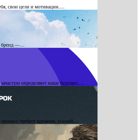
ебя, свои цели и мотивации.…
ый бренд —…
и зачастую определяют наше будущее,…
о процесс требует времени, усилий…