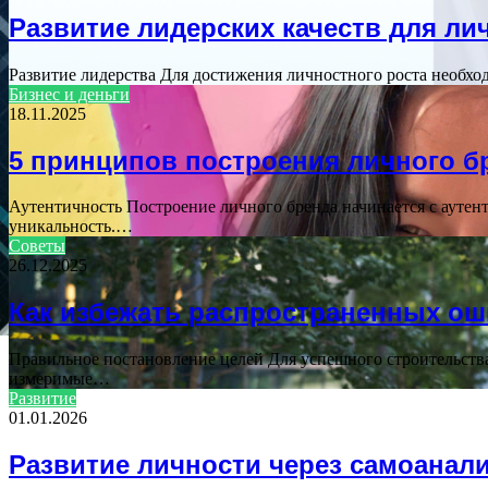
Развитие лидерских качеств для ли
Развитие лидерства Для достижения личностного роста необход
Бизнес и деньги
18.11.2025
5 принципов построения личного б
Аутентичность Построение личного бренда начинается с аутент
уникальность.…
Советы
26.12.2025
Как избежать распространенных ош
Правильное постановление целей Для успешного строительства
измеримые…
Развитие
01.01.2026
Развитие личности через самоанал