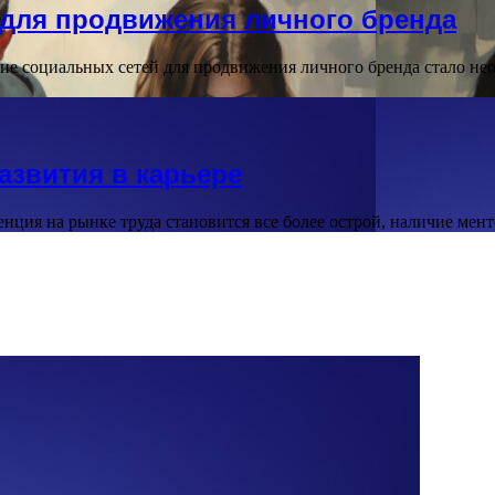
 для продвижения личного бренда
ие социальных сетей для продвижения личного бренда стало н
азвития в карьере
енция на рынке труда становится все более острой, наличие ме