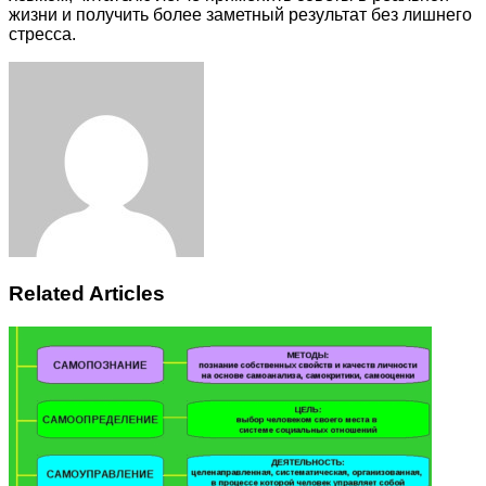
жизни и получить более заметный результат без лишнего
стресса.
Facebook
Twitter
LinkedIn
Tumblr
Pinterest
Reddit
VKontakte
Odnoklassniki
Skype
WhatsApp
Telegram
Viber
Share
Print
via
Email
Related Articles