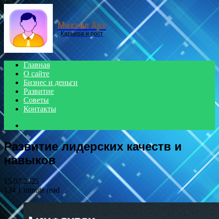
Menu
Михаил Арх
Карьера и рост
Главная
О сайте
Бизнес и деньги
Развитие
Советы
Контакты
Search
for
Развитие лидерских качеств и
навыков
15.07.2025
134
1 minute read