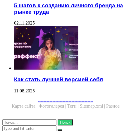
5 шагов к созданию личного бренда на
рынке труда
02.11.2025
Как стать лучшей версией себя
11.08.2025
Facebook
Twitter
WhatsApp
Telegram
--------------------------------------
Карта сайта |
Фотогалерея |
Теги |
Sitemap.xml |
Разное
Close
Найти:
Close