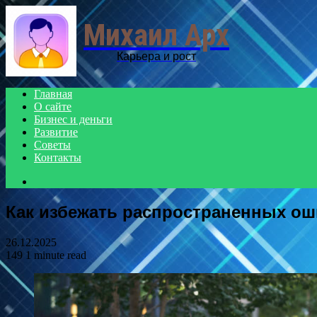
Михаил Арх
Карьера и рост
Главная
О сайте
Бизнес и деньги
Развитие
Советы
Контакты
Search
for
Как избежать распространенных ош
26.12.2025
149
1 minute read