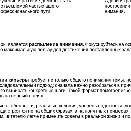
бучение и раз итие должны стать
Одной из р
еотъемлемой частью ашего
построении
рофессионального пути.
нимания.
еры является
распыление внимания
. Фокусируйтесь на ос
ло максимальную пользу для достижения поставленных зад
нии карьеры
требует не только общего понимания темы, но
оследовательный подход: сначала важно разобраться в при
ого выбирать конкретные шаги. Такой формат помогает изб
ь на первый взгляд.
ые особенности, реальные условия, уровень подготовки, д
а строятся не на общих фразах, а на понятных примерах, 
м, читателю легче применить советы в реальной жизни и по