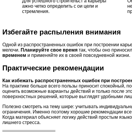
Для успешного строительст а карьеры
О
ажно четко определить с ои цели и
н
стремления.
п
Избегайте распыления внимания
Одной из распространенных ошибок при построении карь
мелочи.
Планируйте свое время
так, чтобы оно приноси
временем
и применяйте их в своей повседневной жизни.
Практические рекомендации
Как избежать распространенных ошибок при построе
На практике больше всего пользы приносит спокойный, п
оценить возможные варианты действий и только после эт
поверхностных решений, которые выглядят удобными лиш
Полезно смотреть на тему шире: учитывать индивидуальн
ограничения. Именно поэтому хорошие рекомендации всегд
Когда материал объясняет логику действий простым языко
лишнего стресса.