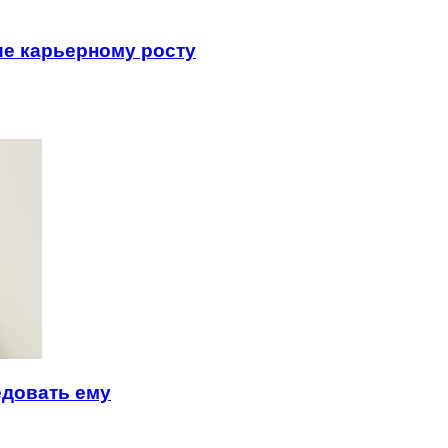
ие карьерному росту
едовать ему