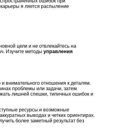
аспространенных ошибок при
 карьеры я ляется распыление
новной цели и не отвлекайтесь на
ач. Изучите методы
управления
 и внимательного отношения к деталям.
чинах проблемы или задачи, затем
ежать лишней спешки, типичных ошибок и
оступные ресурсы и возможные
аккуратных выводах и четких ориентирах.
лучить более заметный результат без