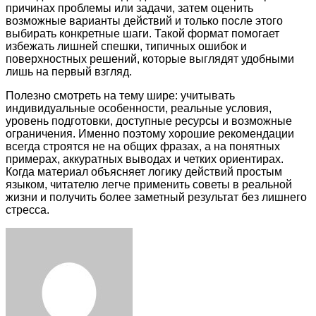
причинах проблемы или задачи, затем оценить
возможные варианты действий и только после этого
выбирать конкретные шаги. Такой формат помогает
избежать лишней спешки, типичных ошибок и
поверхностных решений, которые выглядят удобными
лишь на первый взгляд.
Полезно смотреть на тему шире: учитывать
индивидуальные особенности, реальные условия,
уровень подготовки, доступные ресурсы и возможные
ограничения. Именно поэтому хорошие рекомендации
всегда строятся не на общих фразах, а на понятных
примерах, аккуратных выводах и четких ориентирах.
Когда материал объясняет логику действий простым
языком, читателю легче применить советы в реальной
жизни и получить более заметный результат без лишнего
стресса.
Facebook
Twitter
LinkedIn
Tumblr
Pinterest
Reddit
VKontakte
Odnoklassniki
Skype
WhatsApp
Telegram
Viber
Share
Print
via
Email