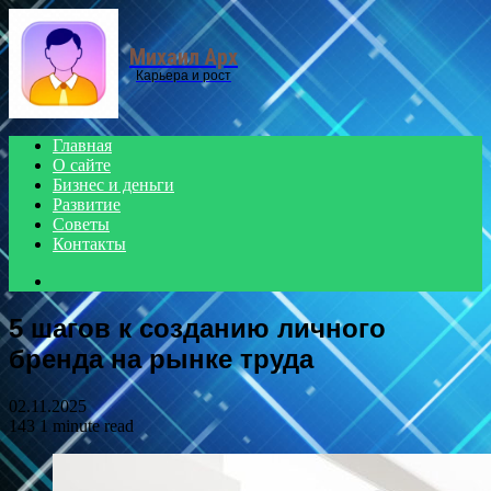
Menu
Михаил Арх
Карьера и рост
Главная
О сайте
Бизнес и деньги
Развитие
Советы
Контакты
Search
for
5 шагов к созданию личного
бренда на рынке труда
02.11.2025
143
1 minute read