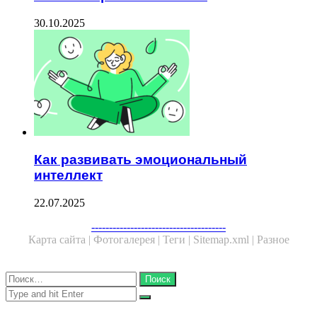
30.10.2025
Как развивать эмоциональный
интеллект
22.07.2025
Facebook
Twitter
WhatsApp
Telegram
--------------------------------------
Карта сайта |
Фотогалерея |
Теги |
Sitemap.xml |
Разное
Close
Найти:
Close
Search
for