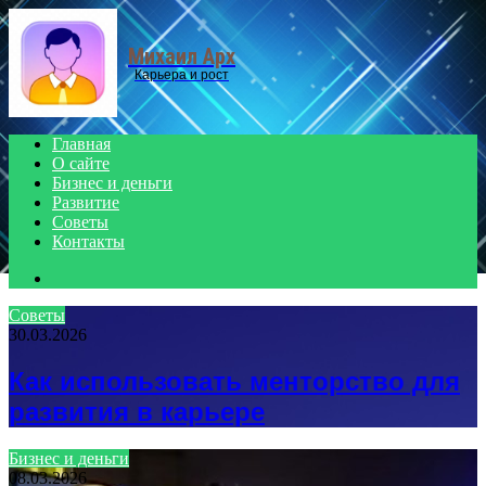
Menu
Михаил Арх
Карьера и рост
Главная
О сайте
Бизнес и деньги
Развитие
Советы
Контакты
Search
for
Советы
30.03.2026
Как использовать менторство для
развития в карьере
Бизнес и деньги
08.03.2026