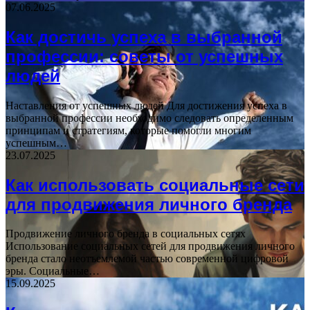
07.06.2025
Как достичь успеха в выбранной
профессии: советы от успешных
людей
Наставления от успешных людей Для достижения успеха в
выбранной профессии необходимо следовать определенным
принципам и стратегиям, которые помогли многим
успешным…
23.07.2025
Как использовать социальные сети
для продвижения личного бренда
Продвижение личного бренда в социальных сетях
Использование социальных сетей для продвижения личного
бренда стало неотъемлемой частью современной цифровой
эры. Социальные…
15.09.2025