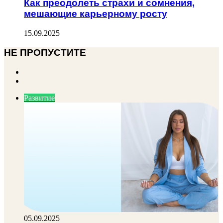
Как преодолеть страхи и сомнения,
мешающие карьерному росту
15.09.2025
НЕ ПРОПУСТИТЕ
Previous
page
Next
page
Развитие
05.09.2025