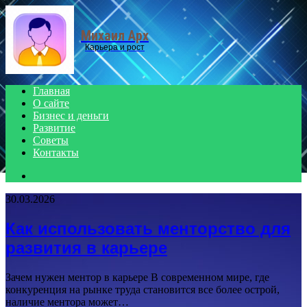
Menu
Михаил Арх
Карьера и рост
Главная
О сайте
Бизнес и деньги
Развитие
Советы
Контакты
Search
for
30.03.2026
Как использовать менторство для
развития в карьере
Зачем нужен ментор в карьере В современном мире, где
конкуренция на рынке труда становится все более острой,
наличие ментора может…