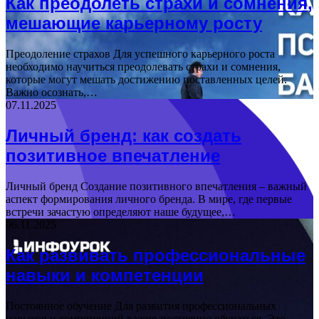
Как преодолеть страхи и сомнения,
мешающие карьерному росту
Преодоление страхов Для успешного карьерного роста
необходимо научиться преодолевать страхи и сомнения,
которые могут мешать достижению поставленных целей.
Важно осознать,…
07.11.2025
Личный бренд: как создать
позитивное впечатление
Личный бренд Создание позитивного впечатления – важный
аспект формирования личного бренда. В мире, где первые
встречи зачастую определяют наше будущее,…
06.11.2025
Как развивать профессиональные
навыки и компетенции
Постоянное обучение Для развития профессиональных
навыков и компетенций важно постоянно обучаться. Это